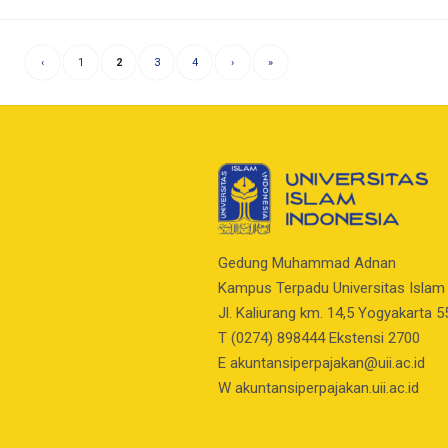
‹
1
2
3
4
›
»
Gedung Muhammad Adnan
Kampus Terpadu Universitas Islam
Jl. Kaliurang km. 14,5 Yogyakarta 
T (0274) 898444 Ekstensi 2700
E
akuntansiperpajakan@uii.ac.id
W akuntansiperpajakan.uii.ac.id