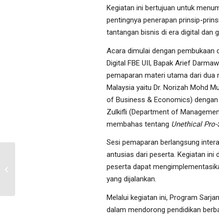
Kegiatan ini bertujuan untuk m
pentingnya penerapan prinsip-prins
tantangan bisnis di era digital dan g
Acara dimulai dengan pembukaan d
Digital FBE UII, Bapak Arief Darma
pemaparan materi utama dari dua na
Malaysia yaitu Dr. Norizah Mohd M
of Business & Economics) dengan
Zulkifli (Department of Managemen
membahas tentang
Unethical Pro-
Sesi pemaparan berlangsung interak
antusias dari peserta. Kegiatan i
Guest Lecture Universiti
peserta dapat mengimplementasikan 
Malaya
yang dijalankan.
Melalui kegiatan ini, Program Sar
dalam mendorong pendidikan berbas