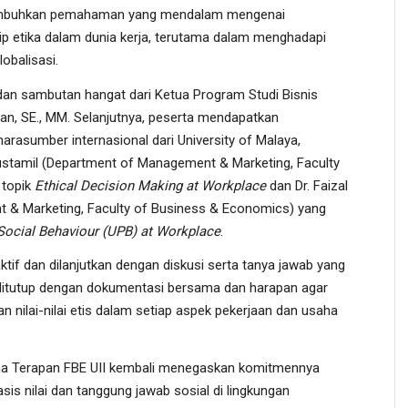
enumbuhkan pemahaman yang mendalam mengenai
ip etika dalam dunia kerja, terutama dalam menghadapi
lobalisasi.
an sambutan hangat dari Ketua Program Studi Bisnis
wan, SE., MM. Selanjutnya, peserta mendapatkan
rasumber internasional dari University of Malaya,
ustamil (Department of Management & Marketing, Faculty
 topik
Ethical Decision Making at Workplace
dan Dr. Faizal
t & Marketing, Faculty of Business & Economics) yang
Social Behaviour (UPB) at Workplace
.
tif dan dilanjutkan dengan diskusi serta tanya jawab yang
ni ditutup dengan dokumentasi bersama dan harapan agar
nilai-nilai etis dalam setiap aspek pekerjaan dan usaha
jana Terapan FBE UII kembali menegaskan komitmennya
is nilai dan tanggung jawab sosial di lingkungan