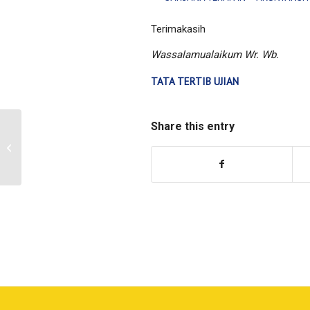
Terimakasih
Wassalamualaikum Wr. Wb.
TATA TERTIB UJIAN
Share this entry
Pelatihan dan Ujian
Brevet A dan B Prodi
Akuntansi Perpajakan
FBE UII