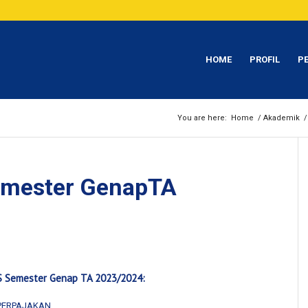
HOME
PROFIL
P
You are here:
Home
/
Akademik
/
emester GenapTA
S Semester Genap TA 2023/2024:
 PERPAJAKAN